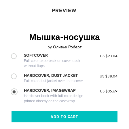
PREVIEW
Мышка-носушка
by
Оливье Роберт
SOFTCOVER
US $23.04
Full-color paperback on cover stock
without flaps
HARDCOVER, DUST JACKET
US $38.04
Full-color dust jacket over linen cover
HARDCOVER, IMAGEWRAP
US $35.69
Hardcover book with full-color design
printed directly on the casewrap