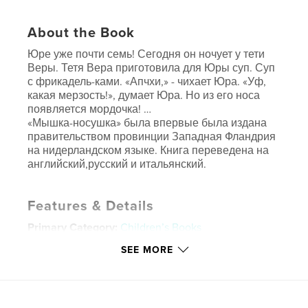
About the Book
Юре уже почти семь! Сегодня он ночует у тети
Веры. Тетя Вера приготовила для Юры суп. Суп
с фрикадель-ками. «Апчхи,» - чихает Юра. «Уф,
какая мерзость!», думает Юра. Но из его носа
появляется мордочка! …
«Мышка-носушка» была впервые была издана
правительством провинции Западная Фландрия
на нидерландском языке. Книга переведена на
английский,русский и итальянский.
Features & Details
Primary Category:
Children’s Books
Project Option:
Small Square, 7×7 in, 18×18 cm
SEE MORE
# of Pages:
34
Publish Date:
Jun 08, 2008
Keywords