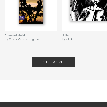
Bomenwijsheid
Jolien
By Olivier Van Gierdeghom
By olleke
SEE MORE