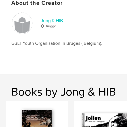
About the Creator
,
,
ISBN 978 9 081 277365
Jong & HiB
Snoozefoxie (Russian)
Jong & HIB
Brugge
,
Oliver Robert
,
love
,
discrimination
GBLT Youth Organisation in Bruges ( Belgium).
Books by Jong & HIB