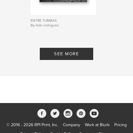
riboirasacrata ribeira sacra miño encoro embalse belesar rio
river blanckandwhite blancoynegro pontefortes pontemourulle
mourulle
ENTRE TUMBAS
By ibán rodríguez
SEE MORE
© 2016 - 2026 RPI Print, Inc.
Company
Work at Blurb
Pricing