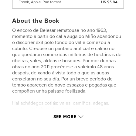
US $5.84
Ebook, Apple iPad format
About the Book
O encoro de Belesar rematouse no ano 1963,
momento a partir do cal a auga do Miño abandonou
o discorrer áxil polo fondo do val e comezou a
cubrilo. Creouse un pantano artificial e calmo no
que quedaron somerxidas milleiros de hectáreas de
ribeiras, vales, aldeas e bosques. Por mor dunhas
obras no ano 2011 procédese a valeiralo 48 anos
despois, deixando á vista todo o que as augas
conxelaron no seu día. Por un breve período de
tempo aparecen de novo espazos e pegadas que
compoñen unha paisaxe fosilizada.
Hai achádegos cotiás: vales, camiños, adegas,
cepas...; hai obras singulares: capelas, pontes,
caneiros, castros...; hai lembranzas de acá e de máis
SEE MORE
alá: árbores condenadas a morrer en pé, fondos
pozos sen auga, lápidas con nome, lápidas sen
nome...; hai lixo, hai especies autóctonas e hai