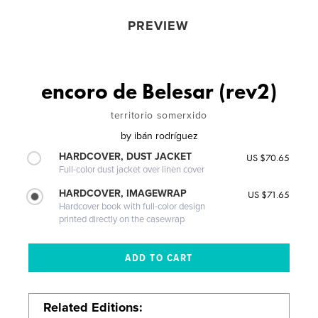
PREVIEW
encoro de Belesar (rev2)
territorio somerxido
by
ibán rodríguez
HARDCOVER, DUST JACKET
US $70.65
Full-color dust jacket over linen cover
HARDCOVER, IMAGEWRAP
US $71.65
Hardcover book with full-color design
printed directly on the casewrap
Related Editions