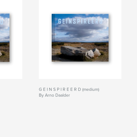
G E I N S P I R E E R D (medium)
By Arno Daalder