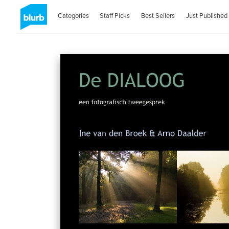
Categories
Staff Picks
Best Sellers
Just Published