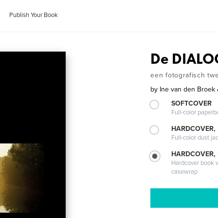
Publish Your Book
De DIAL
een fotografisch t
by
Ine van den Broek
SOFTCOVER
Full-color paperb
HARDCOVER, 
Full-color dust ja
HARDCOVER,
Hardcover book wi
casewrap