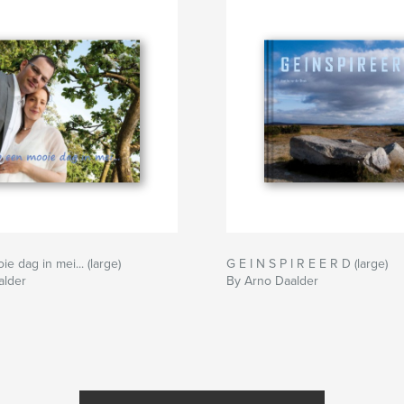
e dag in mei... (large)
G E I N S P I R E E R D (large)
alder
By Arno Daalder