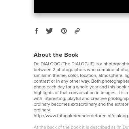
About the Book
De DIALOOG (The DIALOGUE) is a photographic
between 2 photographers who combine photogr
similar in theme, color, location, atmosphere, li
contrast or in any other way. Both photograph
photo each day for a whole year and this book 
highlights of that conversation in images. It is
with interesting, playful and creative photogra
ordinary becomes extraordinary and the extrao
ordinary.
http://www.fotogalerieonderdetoren.nl/dialoog
At the back of the book it is described as (in Du