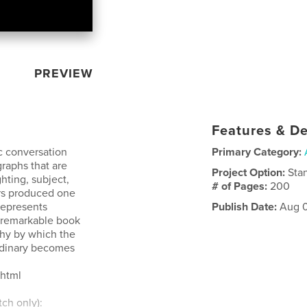
PREVIEW
Features & De
 conversation
Primary Category:
aphs that are
Project Option:
Sta
ghting, subject,
# of Pages:
200
ers produced one
represents
Publish Date:
Aug 0
 a remarkable book
phy by which the
rdinary becomes
.html
tch only):