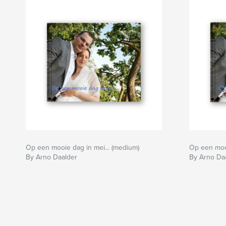
Arno Daalder
www.photographs.demon.nl
Op een mooie dag in mei... (medium)
Op een mooi
By Arno Daalder
By Arno Da