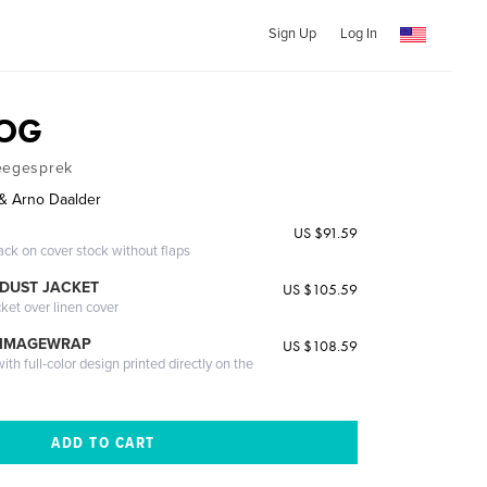
Sign Up
Log In
OOG
weegesprek
 & Arno Daalder
US $91.59
ack on cover stock without flaps
DUST JACKET
US $105.59
cket over linen cover
 IMAGEWRAP
US $108.59
th full-color design printed directly on the