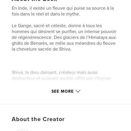
En Inde, il existe un fleuve qui puise sa source à la
fois dans le réel et dans le mythe.
Le Gange, sacré et céleste, donne à tous les
hommes qui désirent se purifier, un intense pouvoir
de régénérescence. Des glaciers de l’Himalaya aux
ghâts de Bénarès, se mêle aux méandres du fleuve
la chevelure sacrée de Shiva.
Shiva, le dieu dansant, créateur mais aussi
destructeur et puissant ascète, offrit son chignon
pour canaliser les caprices du fleuve qui désormais
coule dans sa chevelure.
SEE MORE
Pour assurer les bénéfices du pouvoir immense de
cette force vitale, chaque année, les dévots des
temples shivaïtes, munis de leurs gourdes, vont
About the Creator
chercher l’eau sacrée dans l’Himalaya.