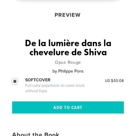
PREVIEW
De la lumière dans la
chevelure de Shiva
Opus Rouge
by
Philippe Pons
SOFTCOVER
US $50.08
Full-color paperback on cover stock
without flaps
About the Book