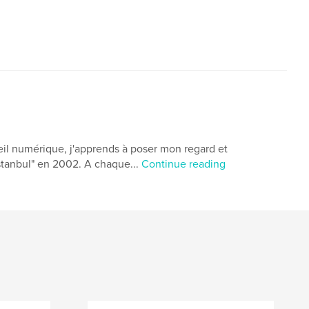
,
Carnet de voyage en Chine
China factory
De Grains & De Pixels
,
Art et photographie
,
,
Chine
,
China
,
Pékin
,
Beijing
,
,
Gulin
,
Chinois
,
Numérique
,
il numérique, j'apprends à poser mon regard et
,
Color
,
Colorful
,
Reportage
,
Istanbul" en 2002. A chaque...
Continue reading
ain
,
Urban
,
Nuit
,
Night
,
,
Rue
,
Street
,
Ville
,
City
,
t
,
Nikon
,
Duflos
,
Grains
,
,
French
,
Photo
,
Image
,
aphie
,
Photography
,
Photographe
,