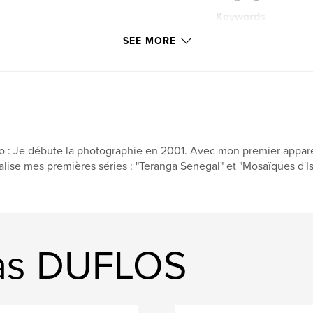
Keywords
,
Nicolas Duflos
SEE MORE
,
Made in China
,
Art and Photography
Shanghai
,
Xian
o : Je débute la photographie en 2001. Avec mon premier appare
Digital
,
Couleur
alise mes premières séries : "Teranga Senegal" et "Mosaïques d'
Architecture
,
Urb
Lumière
,
Light
Abstrait
,
Abstrac
las DUFLOS
Pixels
,
Français
Picture
,
Photogr