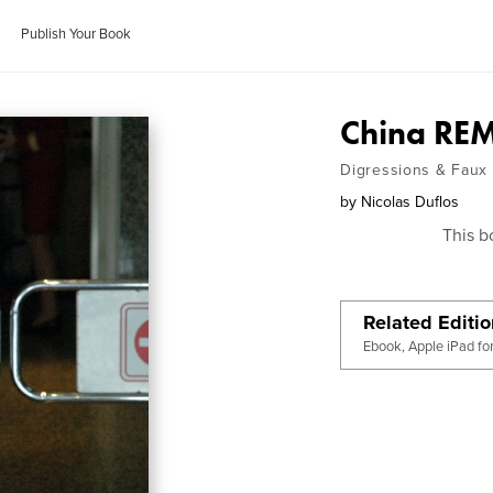
Publish Your Book
China RE
Digressions & Faux
by
Nicolas Duflos
This b
Related Editi
Ebook, Apple iPad fo