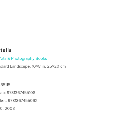
tails
Arts & Photography Books
ndard Landscape, 10×8 in, 25×20 cm
455115
rap: 9781367455108
cket: 9781367455092
0, 2008