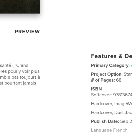
PREVIEW
Features & De
 santé ( "China
Primary Category:
ères pour y voir plus
Project Option:
Sta
semble pas toujours à
# of Pages:
68
est pourtant jamais
ISBN
Softcover: 9781367
Hardcover, ImageW
Hardcover, Dust Ja
Publish Date:
Sep 2
Language
French