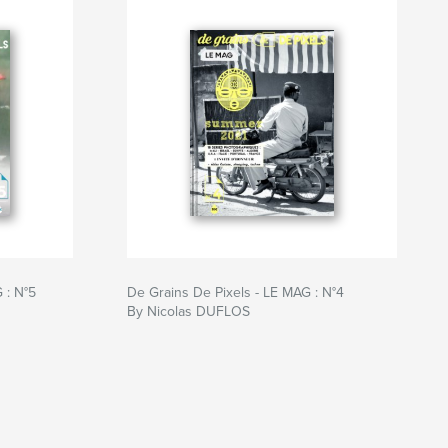
tistique
,
Artistic
,
Design
,
ontemporary
,
Moderne
,
Modern
 : N°5
De Grains De Pixels - LE MAG : N°4
By Nicolas DUFLOS