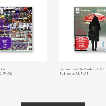
Photographer
,
Ar
Contemporian
,
C
 Grain
De Grains et De Pixels - LE MAG
 DUFLOS
By Nicolas DUFLOS