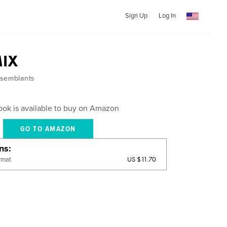
Sign Up
Log In
MIX
 semblants
ook is available to buy on Amazon
GO TO AMAZON
ons
US $11.70
rmat