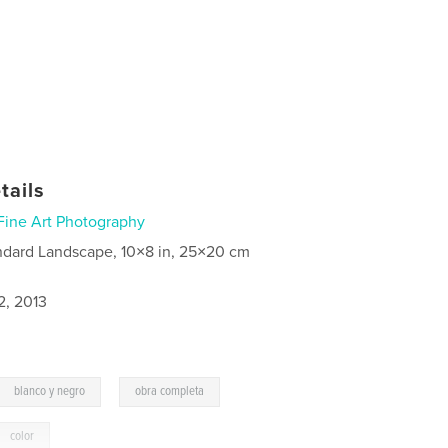
tails
Fine Art Photography
ndard Landscape, 10×8 in, 25×20 cm
2, 2013
,
blanco y negro
obra completa
color