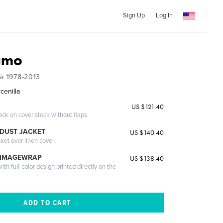
Sign Up
Log In
amo
ía 1978-2013
cenilla
US $121.40
ack on cover stock without flaps
DUST JACKET
US $140.40
cket over linen cover
 IMAGEWRAP
US $138.40
th full-color design printed directly on the