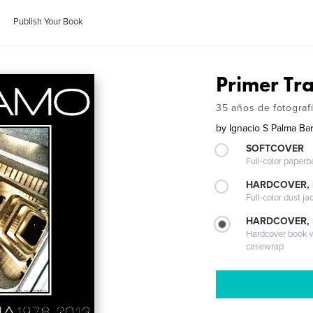
Publish Your Book
Primer Tr
35 años de fotograf
by
Ignacio S Palma Bar
SOFTCOVER
Full-color paperb
HARDCOVER, 
Full-color dust ja
HARDCOVER,
Hardcover book wi
casewrap