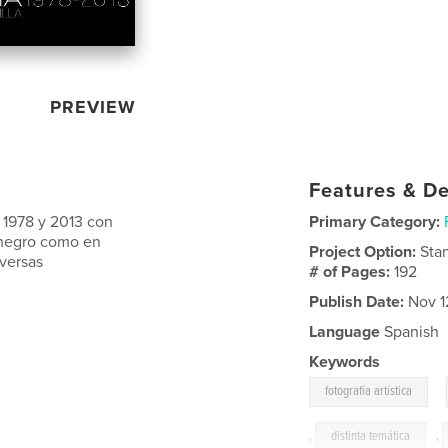
PREVIEW
Features & De
e 1978 y 2013 con
Primary Category:
y negro como en
Project Option:
Sta
iversas
# of Pages:
192
Publish Date:
Nov 1
Language
Spanish
Keywords
,
fotografía artística
,
distinta temática
,