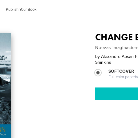
Publish Your Book
CHANGE 
Nuevas imaginacion
by
Alexandre Apsan Fre
Shinkins
SOFTCOVER
Full-color paperb