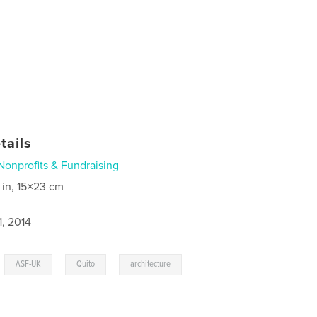
tails
Nonprofits & Fundraising
 in, 15×23 cm
1, 2014
,
,
,
ASF-UK
Quito
architecture