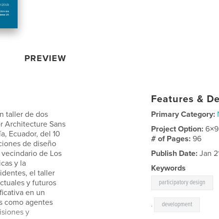
PREVIEW
Features & De
 taller de dos
Primary Category:
r Architecture Sans
Project Option:
6×9
a, Ecuador, del 10
# of Pages:
96
pciones de diseño
l vecindario de Los
Publish Date:
Jan 2
cas y la
Keywords
dentes, el taller
ctuales y futuros
participatory design
ficativa en un
os como agentes
,
development
isiones y