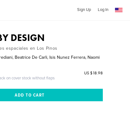
Sign Up
Log In
BY DESIGN
es espaciales en Los Pinos
diani, Beatrice De Carli, Isis Nunez Ferrera, Naomi
US $18.98
ack on cover stock without flaps