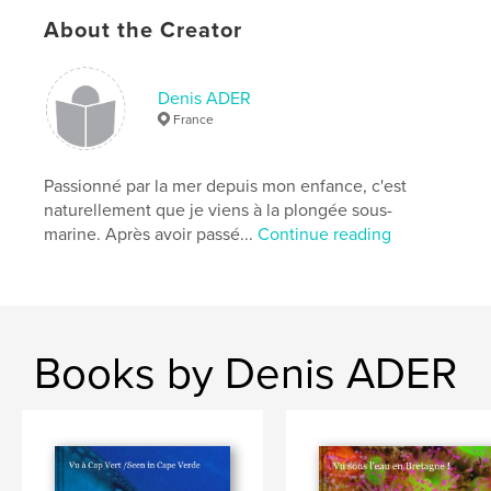
cm
About the Creator
# of Pages:
124
Publish Date:
Jan 31, 2014
Denis ADER
Language
French
France
Keywords
,
,
,
,
Plongée
RedSea
Diving
Mer
Passionné par la mer depuis mon enfance, c'est
naturellement que je viens à la plongée sous-
Rouge
marine. Après avoir passé...
Continue reading
Books by Denis ADER