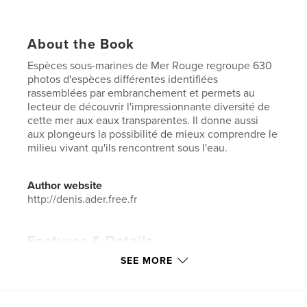
About the Book
Espèces sous-marines de Mer Rouge regroupe 630
photos d'espèces différentes identifiées
rassemblées par embranchement et permets au
lecteur de découvrir l'impressionnante diversité de
cette mer aux eaux transparentes. Il donne aussi
aux plongeurs la possibilité de mieux comprendre le
milieu vivant qu'ils rencontrent sous l'eau.
Author website
http://denis.ader.free.fr
Features & Details
SEE MORE
Primary Category:
Travel
Additional Categories
Nature / Wildlife
Project Option:
Standard Landscape, 10×8 in, 25×20