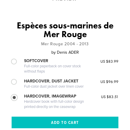
Espèces sous-marines de
Mer Rouge
Mer Rouge 2004 - 2013
by
Denis ADER
SOFTCOVER
US $83.99
Full-color paperback on cover stock
without flaps
HARDCOVER, DUST JACKET
US $96.99
Full-color dust jacket over linen cover
HARDCOVER, IMAGEWRAP
US $83.51
Hardcover book with full-color design
printed directly on the casewrap