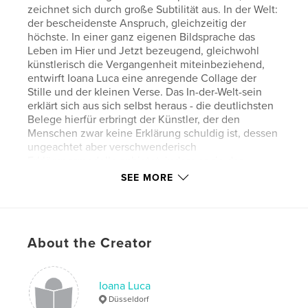
zeichnet sich durch große Subtilität aus. In der Welt:
der bescheidenste Anspruch, gleichzeitig der
höchste. In einer ganz eigenen Bildsprache das
Leben im Hier und Jetzt bezeugend, gleichwohl
künstlerisch die Vergangenheit miteinbeziehend,
entwirft Ioana Luca eine anregende Collage der
Stille und der kleinen Verse. Das In-der-Welt-sein
erklärt sich aus sich selbst heraus - die deutlichsten
Belege hierfür erbringt der Künstler, der den
Menschen zwar keine Erklärung schuldig ist, dessen
ungeachtet aber verschwenderisch
Erklärungsmodelle anbietet, indem er sie der
Allgemeinheit schenkt.
SEE MORE
Features & Details
Primary Category:
Fine Art
About the Creator
Project Option:
Small Square, 7×7 in, 18×18 cm
# of Pages:
92
Ioana Luca
Publish Date:
Jul 19, 2014
Düsseldorf