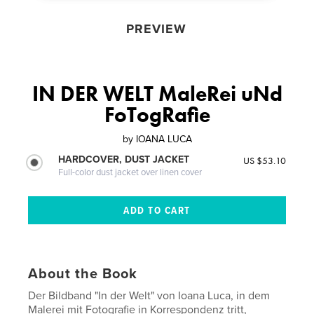
PREVIEW
IN DER WELT MaleRei uNd
FoTogRafie
by
IOANA LUCA
HARDCOVER, DUST JACKET
US $53.10
Full-color dust jacket over linen cover
About the Book
Der Bildband "In der Welt" von Ioana Luca, in dem
Malerei mit Fotografie in Korrespondenz tritt,