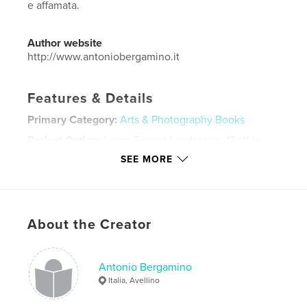
e affamata.
Author website
http://www.antoniobergamino.it
Features & Details
Primary Category:
Arts & Photography Books
Project Option:
Large Format Landscape, 13×11 in,
33×28 cm
SEE MORE
# of Pages:
72
Publish Date:
Feb 07, 2015
Language
Italian
About the Creator
Keywords
,
,
fame nel mondo
fotografia
teatro
Antonio Bergamino
Italia, Avellino