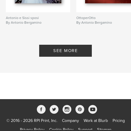
Antonio e Sissi sposi
OttoperOtto
By Antonio Bergamino
By Antonio Bergamino
SEE MORE
© 2016 - 2026 RPI Print, Inc.
Company
Work at Blurb
Pricing
Privacy Policy
Cookie Policy
Support
Sitemap