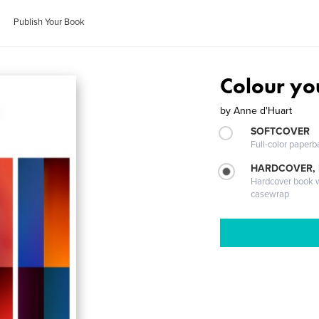
Publish Your Book
Colour you
by
Anne d'Huart
SOFTCOVER
Full-color paperb
HARDCOVER,
Hardcover book wi
casewrap