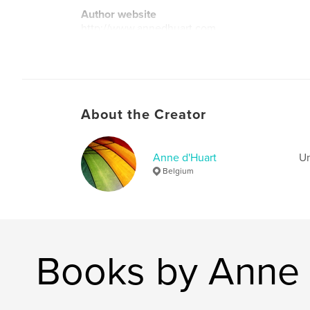
Author website
http://www.annedhuart.com
About the Creator
Anne d'Huart
Un
Belgium
Books by Anne 