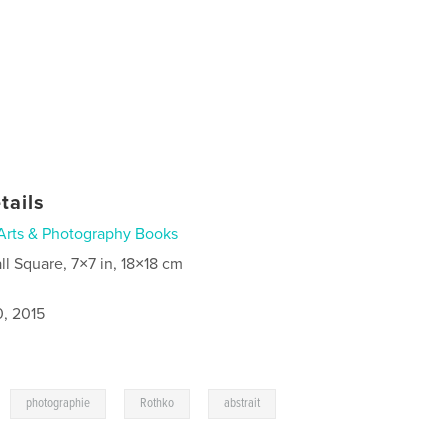
tails
Arts & Photography Books
ll Square, 7×7 in, 18×18 cm
0, 2015
,
,
,
photographie
Rothko
abstrait