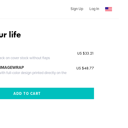
Sign Up
Log In
r life
US $33.21
ack on cover stock without flaps
 IMAGEWRAP
US $48.77
th full-color design printed directly on the