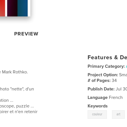
PREVIEW
Features & De
Primary Category:
e Mark Rothko.
Project Option:
Sma
# of Pages:
34
hoto "nette", d'un
Publish Date:
Jul 3
Language
French
ion ...
scope, puzzle ...
Keywords
irer et n'en retenir
,
couleur
art