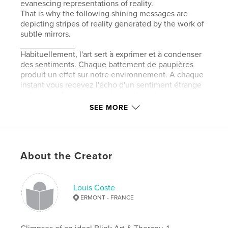
evanescing representations of reality.
That is why the following shining messages are
depicting stripes of reality generated by the work of
subtle mirrors.
____________
Habituellement, l'art sert à exprimer et à condenser
des sentiments. Chaque battement de paupières
produit un effet sur notre environnement. A chaque
instant vous recevez l'écho d'un sentiment étrange
qui se transforme en représentations évanescentes.
Les messages scintillants qui suivent décrivent les
SEE MORE
zébrures d'une réalité engendrées par le jeu de
subtiles miroirs.
Author website
About the Creator
http://louiscoste-psy.com
Louis Coste
Features & Details
ERMONT - FRANCE
Primary Category:
Fine Art Photography
Project Option:
Standard Landscape, 10×8 in, 25×20