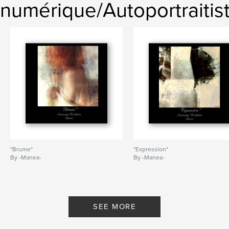
numérique/Autoportraitis
"Brume"
"Expression"
By -Manea-
By -Manea-
SEE MORE