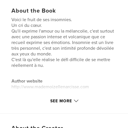
About the Book
Voici le fruit de ses insomnies.
Un cri du cœur.
Qu'il exprime l'amour ou la mélancolie, c'est surtout
avec une passion intense et volcanique que ce
recueil exprime ses émotions. Insomnie est un livre
très personnel, c'est son intimité profonde dévoilée
aux yeux du monde.
C'est là qu'elle réalise le défi difficile de se mettre
réellement à nu.
Author website
http://www.mademoizellenarcisse.com
SEE MORE
Features & Details
Primary Category:
Poetry
Additional Categories
Fine Art Photography
,
Arts &
Photography Books