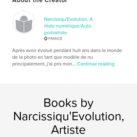
About the Creator
Project Option:
6×9 in, 15×23 cm
# of Pages:
32
Narcissiqu'Evolution, A
ISBN
rtiste numérique/Auto
Softcover: 9781366618597
portraitiste
Publish Date:
Dec 16, 2016
FRANCE
Language
French
Après avoir évolué pendant huit ans dans le monde
de la photo en tant que modèle de nu
Keywords
principalement, j'ai pris mon...
Continue reading
,
,
,
poésie
art numérique
photo
poème
Books by
Narcissiqu'Evolution,
Artiste