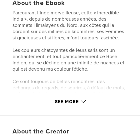
About the Ebook
Parcourant l’Inde merveilleuse, cette « Incredible
India », depuis de nombreuses années, des
sommets Himalayens du Nord, aux côtes qui la
bordent sur des milliers de kilomètres, ses Femmes
si gracieuses et si fières, m’ont toujours fascinée.
Les couleurs chatoyantes de leurs saris sont un
enchantement, et tout particulièrement ce Rose
Indien, qui se décline en une infinité de nuances et
qui est devenu ma couleur fétiche.
Ce sont toujours de belles rencontres, des
échanges de regards, de sourires, à défaut de mots,
mais des instants magiques de complicité lorsque
qu’elles se prêtent au jeu de la photographie.
SEE MORE
Features & Details
Primary Category:
Travel
About the Creator
Additional Categories
India