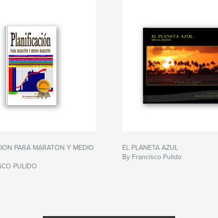
CION PARA MARATON Y MEDIO
EL PLANETA AZUL
By Francisco Pulido
SCO PULIDO