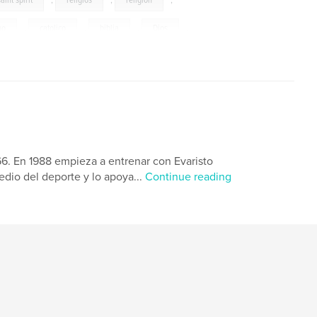
saint spirit
,
religios
,
religion
,
no
,
catolico
,
biblia
,
Dios
,
,
Jesus
,
Cristo
,
evangelio
,
nion
,
esperanza
,
amor
,
luz
,
,
iglesia
,
chuerch
,
God
,
,
catholic
,
faith
,
love
,
Maria
,
66. En 1988 empieza a entrenar con Evaristo
edio del deporte y lo apoya...
Continue reading