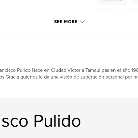
,
espiritu santo
,
religioso
,
cristia
SEE MORE
espiritual
,
fe
espiritualidad
,
u
liberacion
,
2010
Crist
,
cristian
ancisco Pulido Nace en Ciudad Victoria Tamaulipas en el año 19
Marie
os Gracia quienes le da una visión de superación personal por m
sco Pulido