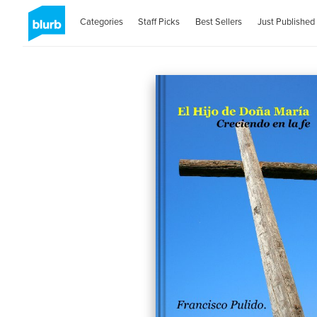
Categories
Staff Picks
Best Sellers
Just Published