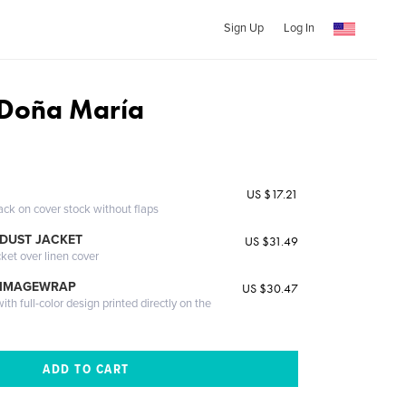
Sign Up
Log In
 Doña Marí­a
US $17.21
ack on cover stock without flaps
DUST JACKET
US $31.49
cket over linen cover
 IMAGEWRAP
US $30.47
th full-color design printed directly on the