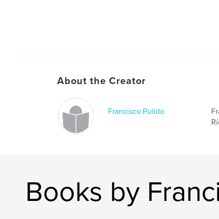
Francisco Pulido.
Author website
http://www.franciscopulido.com
About the Creator
Francisco Pulido
Fr
Rí
Books by Franci