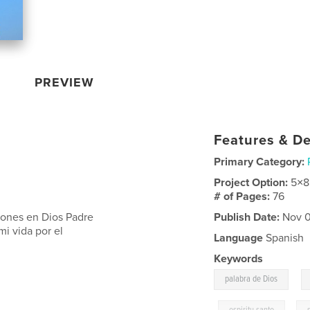
PREVIEW
Features & De
Primary Category:
Project Option:
5×8
# of Pages:
76
iones en Dios Padre
Publish Date:
Nov 0
mi vida por el
Language
Spanish
Keywords
,
palabra de Dios