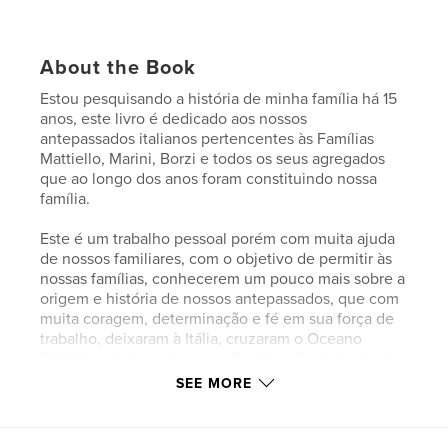
About the Book
Estou pesquisando a história de minha família há 15
anos, este livro é dedicado aos nossos
antepassados italianos pertencentes às Famílias
Mattiello, Marini, Borzi e todos os seus agregados
que ao longo dos anos foram constituindo nossa
família.
Este é um trabalho pessoal porém com muita ajuda
de nossos familiares, com o objetivo de permitir às
nossas famílias, conhecerem um pouco mais sobre a
origem e história de nossos antepassados, que com
muita coragem, determinação e fé em sua força de
trabalho, deixaram à Itália, cruzaram o Oceano
Atlântico, imigrando para o Brasil no final do século
XIX e início do século XX, em busca de uma
SEE MORE
condição de vida mais digna para suas famílias.
Na minha ida à Itália e a visita ao Memorial do
Imigrante senti uma sensação interessante. Ambos