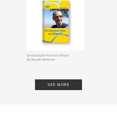
nossa própria história
Author website
https://www.facebook.com/mattiellosfamilia/
Features & Details
Primary Category:
Family History / Family Tree
Project Option:
6×9 in, 15×23 cm
Da Educação Física ao Olímpo
# of Pages:
378
By Ricardo Mattiello
ISBN
Hardcover, ImageWrap: 9780368728686
Hardcover, Dust Jacket: 9780368728693
SEE MORE
Publish Date:
May 03, 2019
Language
Portuguese
Keywords
,
árvore genealógica
família mattiello