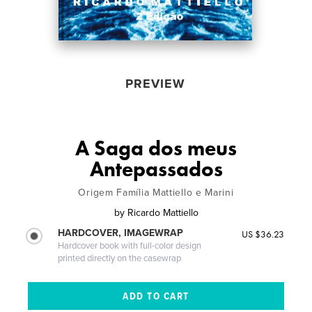
PREVIEW
A Saga dos meus
Antepassados
Origem Família Mattiello e Marini
by
Ricardo Mattiello
HARDCOVER, IMAGEWRAP
US $36.23
Hardcover book with full-color design
printed directly on the casewrap