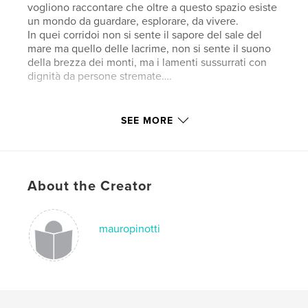
vogliono raccontare che oltre a questo spazio esiste
un mondo da guardare, esplorare, da vivere.
In quei corridoi non si sente il sapore del sale del
mare ma quello delle lacrime, non si sente il suono
della brezza dei monti, ma i lamenti sussurrati con
dignità da persone stremate….
Author website
SEE MORE
http://mauropinotti.com
Features & Details
About the Creator
Primary Category:
Minimalist
Additional Categories
Parenting & Families
,
Biographies & Memoirs
mauropinotti
Project Option:
5×8 in, 13×20 cm
# of Pages:
24
Publish Date:
Jul 15, 2019
Language
Italian