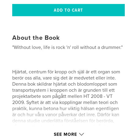
About the Book
"Without love, life is rock 'n' roll without a drummer."
Hjärtat, centrum för kropp och själ är ett organ som
berör oss alla, vare sig det är medvetet eller inte.
Denna bok skildrar hjärtat och blodomloppet som
transportsystem i kroppen och är grunden till ett
projektarbete som pågått mellen HT 2008 - VT
2009. Syftet är att via kopplingar mellan teori och
praktik, kunna betona hur viktig hälsan egentligen
är och hur våra vanor påverkar det inre. Därför kan
denna studie underlätta förståelsen för berörda,
såsom patienter och anhöriga, men också dig som
söker kunskap - för kunskapens skull!
SEE MORE