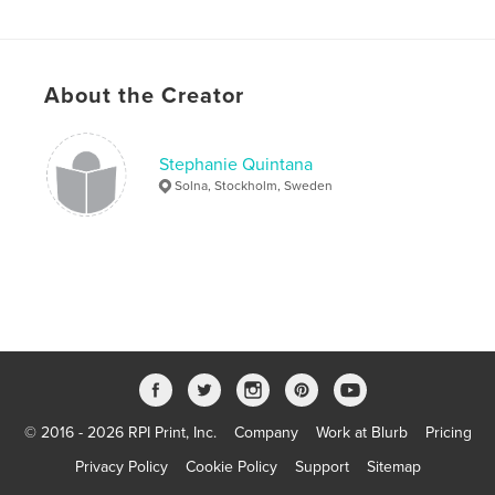
Features & Details
Primary Category:
Medicine & Science
About the Creator
Project Option:
Small Square, 7×7 in, 18×18 cm
# of Pages:
40
Stephanie Quintana
Publish Date:
Nov 16, 2009
Solna, Stockholm, Sweden
© 2016 - 2026 RPI Print, Inc.
Company
Work at Blurb
Pricing
Privacy Policy
Cookie Policy
Support
Sitemap