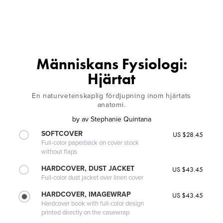
Människans Fysiologi:
Hjärtat
En naturvetenskaplig fördjupning inom hjärtats
anatomi.
by
av Stephanie Quintana
SOFTCOVER
US $28.45
Full-color paperback on cover stock
without flaps
HARDCOVER, DUST JACKET
US $43.45
Full-color dust jacket over linen cover
HARDCOVER, IMAGEWRAP
US $43.45
Hardcover book with full-color design
printed directly on the casewrap