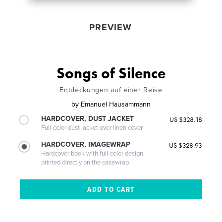
PREVIEW
Songs of Silence
Entdeckungen auf einer Reise
by
Emanuel Hausammann
HARDCOVER, DUST JACKET
US $328.18
Full-color dust jacket over linen cover
HARDCOVER, IMAGEWRAP
US $328.93
Hardcover book with full-color design
printed directly on the casewrap