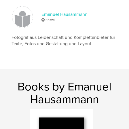
ISBN
Hardcover, Dust Jacket: 9780464309482
Emanuel Hausammann
Hardcover, ImageWrap: 9780464309475
Eriswil
Publish Date:
Sep 09, 2019
Language
German
Fotograf aus Leidenschaft und Komplettanbieter für
Keywords
Texte, Fotos und Gestaltung und Layout.
,
,
,
Stille
Gedanken
USA
Reise
Books by Emanuel
Hausammann