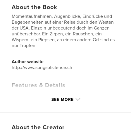
About the Book
Momentaufnahmen, Augenblicke, Eindrücke und
Begebenheiten auf einer Reise durch den Westen
der USA. Einzeln unbedeutend doch im Ganzen
unübersehbar. Ein Zirpen, ein Rauschen, ein
Wispern, ein Piepsen, an einem andern Ort sind es
nur Tropfen.
Author website
http://www.songsofsilence.ch
Features & Details
Primary Category:
Travel
SEE MORE
Additional Categories
Poetry
,
United States of
America (USA)
Project Option:
Large Square, 12×12 in, 30×30 cm
# of Pages:
198
About the Creator