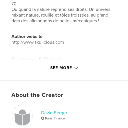
70.
Ou quand la nature reprend ses droits. Un univers
mixant nature, rouille et tôles froissées, au grand
dam des aficionados de belles mécaniques !
Author website
http://www.skulicious.com
Features & Details
SEE MORE
Primary Category:
Arts & Photography Books
Additional Categories
United States of America
(USA)
,
Travel
Project Option:
Large Format Landscape, 13×11 in,
About the Creator
33×28 cm
# of Pages:
50
Publish Date:
Sep 22, 2019
David Berger
Paris, France
Language
French