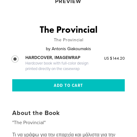
PREVIEW
The Provincial
The Provincial
by
Antonis Giakoumakis
HARDCOVER, IMAGEWRAP
US $144.20
Hardcover book with full-color design
printed directly on the casewrap
About the Book
"The Provincial"
Τι να γράψω για την επαρχία και μάλιστα για την