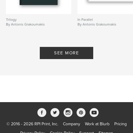
Project Option:
Large Format Landscape, 13×11 in,
33×28 cm
# of Pages:
126
Trilogy
In Parallel
Publish Date:
Nov 10, 2019
By Antonis Giakoumakis
By Antonis Giakoumakis
Language
Greek
SEE MORE
© 2016 - 2026 RPI Print, Inc.
Company
Work at Blurb
Pricing