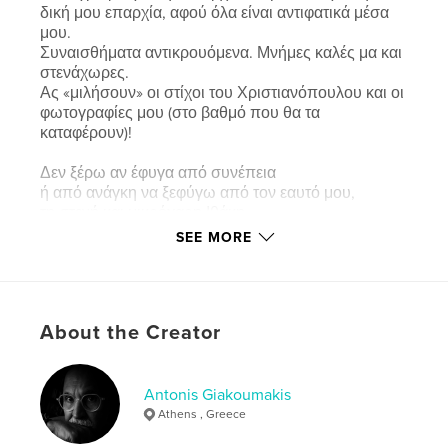
δική μου επαρχία, αφού όλα είναι αντιφατικά μέσα
μου.
Συναισθήματα αντικρουόμενα. Μνήμες καλές μα και
στενάχωρες.
Ας «μιλήσουν» οι στίχοι του Χριστιανόπουλου και οι
φωτογραφίες μου (στο βαθμό που θα τα
καταφέρουν)!
Δεν ξέρω αν έφυγα από συνέπεια
ή από ανάγκη να ξεφύγω από τον εαυτό μου,
τη στενή και μικρόχαρη Ιθάκη
με τα χριστιανικά της σωματεία
SEE MORE
και την ασφυκτική της ηθική.
Πάντως δεν ήταν λύση· ήταν ημίμετρο.
About the Creator
Κι από τότε κυλιέμαι από δρόμο σε δρόμο
αποχτώντας πληγές κι εμπειρίες.
Οι φίλοι που αγάπησα έχουνε πια χαθεί
κι έμεινα μόνος, τρέμοντας μήπως με δει κανένας
Antonis Giakoumakis
που κάποτε του μίλησα για ιδανικά...
Athens , Greece