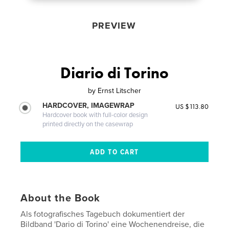
PREVIEW
Diario di Torino
by
Ernst Litscher
HARDCOVER, IMAGEWRAP
US $113.80
Hardcover book with full-color design
printed directly on the casewrap
About the Book
Als fotografisches Tagebuch dokumentiert der
Bildband 'Dario di Torino' eine Wochenendreise, die