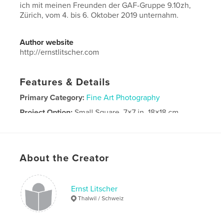
ich mit meinen Freunden der GAF-Gruppe 9.10zh,
Zürich, vom 4. bis 6. Oktober 2019 unternahm.
Author website
http://ernstlitscher.com
Features & Details
Primary Category:
Fine Art Photography
Project Option:
Small Square, 7×7 in, 18×18 cm
# of Pages:
136
Publish Date:
Jan 12, 2020
Language
German
About the Creator
Keywords
,
,
Tagebuch
GAF 9.10zh
Turin
Ernst Litscher
Thalwil / Schweiz