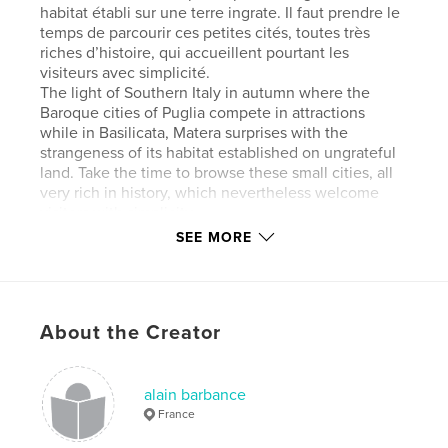
habitat établi sur une terre ingrate. Il faut prendre le
temps de parcourir ces petites cités, toutes très
riches d’histoire, qui accueillent pourtant les
visiteurs avec simplicité.
The light of Southern Italy in autumn where the
Baroque cities of Puglia compete in attractions
while in Basilicata, Matera surprises with the
strangeness of its habitat established on ungrateful
land. Take the time to browse these small cities, all
very rich in history, which nevertheless welcome
visitors with simplicity.
SEE MORE
Author website
http://www.alainbarbance.com
About the Creator
Features & Details
Primary Category:
Travel
alain barbance
Additional Categories
Coffee Table Books
France
Project Option:
Large Format Landscape, 13×11 in,