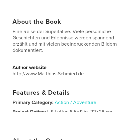
About the Book
Eine Reise der Superlative. Viele persönliche
Geschichten und Erlebnisse werden spannend
erzählt und mit vielen beeindruckenden Bildern
dokumentiert.
Author website
http://www.Matthias-Schmied.de
Features & Details
Primary Category:
Action / Adventure
Project Option:
US Letter, 8.5×11 in, 22×28 cm
# of Pages:
128
Publish Date:
Feb 17, 2020
Language
German