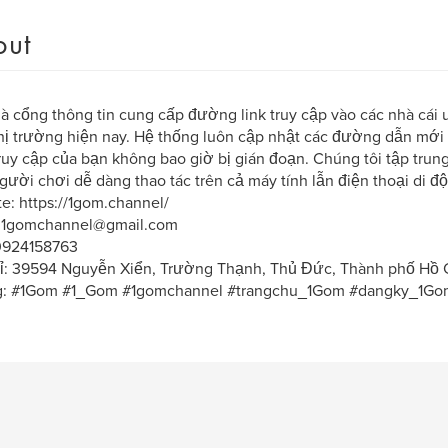
out
à cổng thông tin cung cấp đường link truy cập vào các nhà cái u
hị trường hiện nay. Hệ thống luôn cập nhật các đường dẫn mớ
truy cập của bạn không bao giờ bị gián đoạn. Chúng tôi tập trung
gười chơi dễ dàng thao tác trên cả máy tính lẫn điện thoại di đ
e: https://1gom.channel/
: 1gomchannel@gmail.com
0924158763
hỉ: 39594 Nguyễn Xiển, Trường Thạnh, Thủ Đức, Thành phố Hồ 
g: #1Gom #1_Gom #1gomchannel #trangchu_1Gom #dangky_1Go