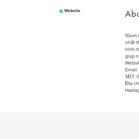
Ab
Website
1Gom l
nhất t
trình 
giúp n
Websit
Email
SĐT: 
Địa c
Hasta