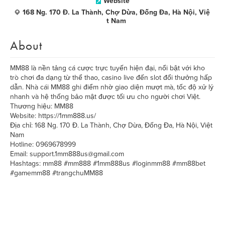
Website
168 Ng. 170 Đ. La Thành, Chợ Dừa, Đống Đa, Hà Nội, Việ
t Nam
About
MM88 là nền tảng cá cược trực tuyến hiện đại, nổi bật với kho
trò chơi đa dạng từ thể thao, casino live đến slot đổi thưởng hấp
dẫn. Nhà cái MM88 ghi điểm nhờ giao diện mượt mà, tốc độ xử lý
nhanh và hệ thống bảo mật được tối ưu cho người chơi Việt.
Thương hiệu: MM88
Website: https://1mm888.us/
Địa chỉ: 168 Ng. 170 Đ. La Thành, Chợ Dừa, Đống Đa, Hà Nội, Việt
Nam
Hotline: 0969678999
Email: support.1mm888us@gmail.com
Hashtags: mm88 #mm888 #1mm888us #loginmm88 #mm88bet
#gamemm88 #trangchuMM88