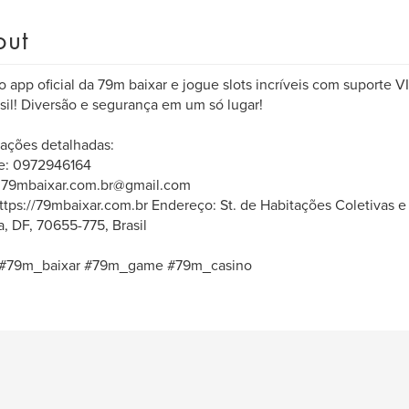
out
o app oficial da 79m baixar e jogue slots incríveis com suporte 
sil! Diversão e segurança em um só lugar!
ações detalhadas:
ne: 0972946164
: 79mbaixar.com.br@gmail.com
https://79mbaixar.com.br Endereço: St. de Habitações Coletivas 
ia, DF, 70655-775, Brasil
#79m_baixar #79m_game #79m_casino