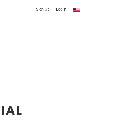
Sign Up
Log In
IAL