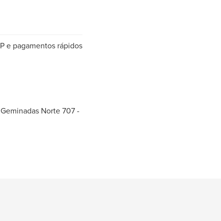
VIP e pagamentos rápidos
e Geminadas Norte 707 -