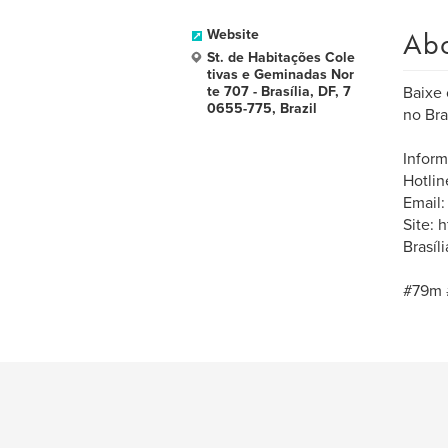
Ab
Website
St. de Habitações Cole
tivas e Geminadas Nor
te 707 - Brasília, DF, 7
Baixe 
0655-775, Brazil
no Bra
Inform
Hotli
Email
Site: 
Brasíl
#79m 