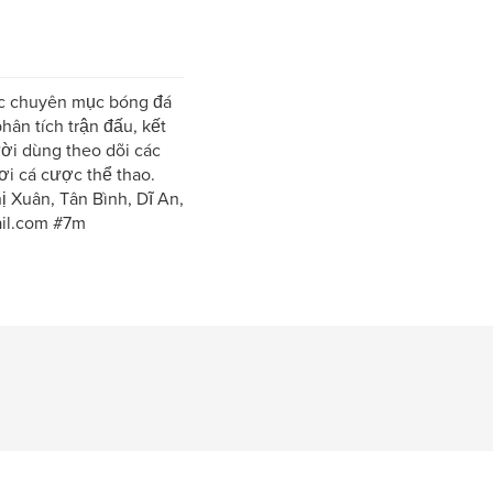
các chuyên mục bóng đá
hân tích trận đấu, kết
ười dùng theo dõi các
ơi cá cược thể thao.
hị Xuân, Tân Bình, Dĩ An,
il.com #7m