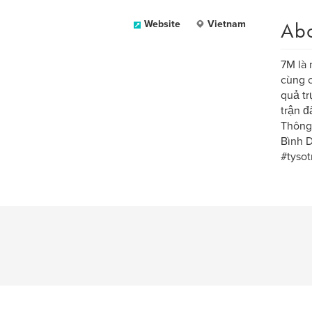
Ab
Website
Vietnam
7M là 
cùng c
quả tr
trận đ
Thông 
Bình 
#tyso