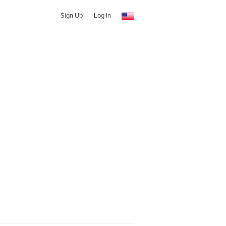
Sign Up
Log In