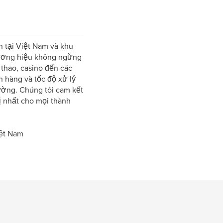
n tại Việt Nam và khu
thương hiệu không ngừng
thao, casino đến các
 hàng và tốc độ xử lý
rường. Chúng tôi cam kết
 nhất cho mọi thành
iệt Nam