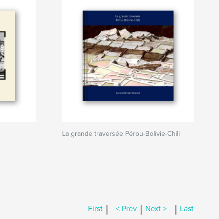
La grande traversée Pérou-Bolivie-Chili
|
|
|
First
< Prev
Next >
Last