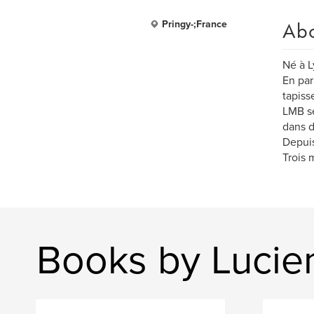
Ab
Pringy-;France
Né à L
En par
tapiss
LMB se
dans d
Depuis
Trois 
Books by Lucie