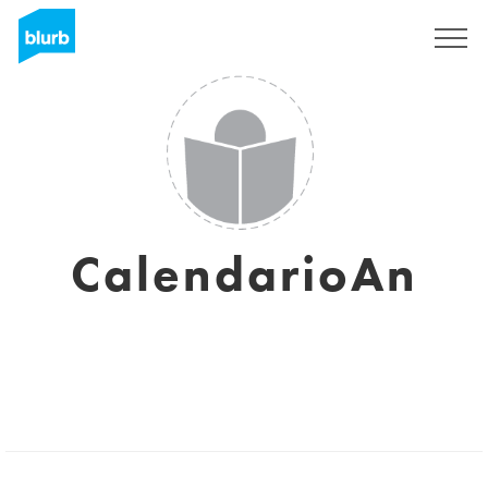
Sign Up
CalendarioAn