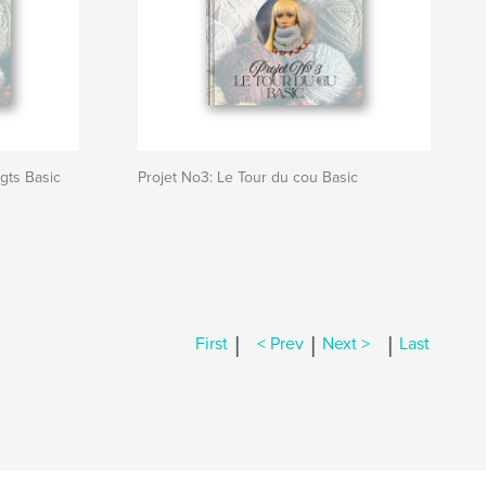
igts Basic
Projet No3: Le Tour du cou Basic
|
|
|
First
< Prev
Next >
Last