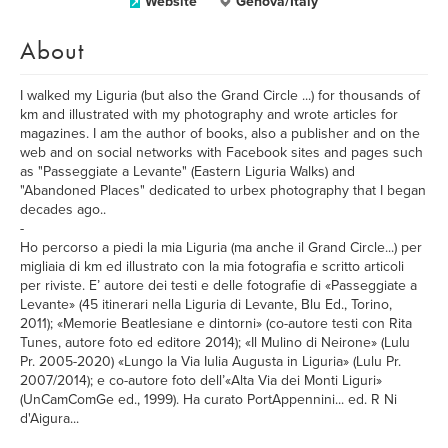
Website
Genova/Italy
About
I walked my Liguria (but also the Grand Circle ...) for thousands of
km and illustrated with my photography and wrote articles for
magazines. I am the author of books, also a publisher and on the
web and on social networks with Facebook sites and pages such
as "Passeggiate a Levante" (Eastern Liguria Walks) and
"Abandoned Places" dedicated to urbex photography that I began
decades ago..
-
Ho percorso a piedi la mia Liguria (ma anche il Grand Circle...) per
migliaia di km ed illustrato con la mia fotografia e scritto articoli
per riviste. E’ autore dei testi e delle fotografie di «Passeggiate a
Levante» (45 itinerari nella Liguria di Levante, Blu Ed., Torino,
2011); «Memorie Beatlesiane e dintorni» (co-autore testi con Rita
Tunes, autore foto ed editore 2014); «Il Mulino di Neirone» (Lulu
Pr. 2005-2020) «Lungo la Via Iulia Augusta in Liguria» (Lulu Pr.
2007/2014); e co-autore foto dell’«Alta Via dei Monti Liguri»
(UnCamComGe ed., 1999). Ha curato PortAppennini... ed. R Ni
d'Aigura...