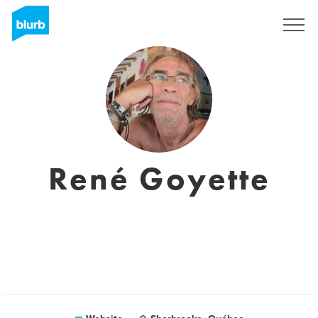
Sign Up
René Goyette