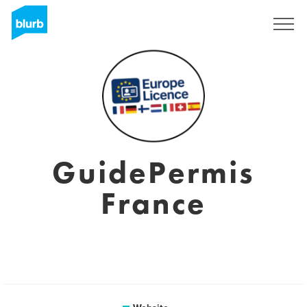
Sign Up
GuidePermis
France