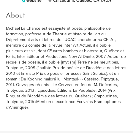
Website
Chicoutimi, Québec, CANADA
About
Michaël La Chance est essayiste et poète, philosophe de
formation, professeur de Théorie et histoire de l’art au
Département arts et lettres de l'UQAC, chercheur au CELAT,
membre du comité de la revue Inter Art Actuel, il a publié
plusieurs essais, dont Œuvres-bombes et bioterreur, Québec et
Paris, Inter Éditeur et Productions New Al Dante, 2007. Auteur de
recueils de poésie, il a publié [mytism̪] Terre ne se meurt pas,
Triptyque, 2009 (finaliste Prix de poésie de l'Académie des lettres
2010 et finaliste Prix de poésie Terrasses Saint-Sulpice); et un
roman : De Kooning malgré lui. Montauk ~ Cassino, Triptyque,
2011. Ouvrages récents : Le Cerveau en feu de M. Defcartes,
Triptyque, 2013 ; Épisodies, Éditions La Peuplade, 2014 (Prix
Ringuet de l'Académie des lettres du Québec) ; Crapaudines,
Triptyque, 2015 (Mention d'excellence Écrivains Francophones
d'Amérique).