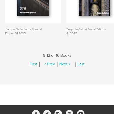
Jacopo Bellapianta Special
Eugenia Calosi Secial Edition
Eition_07.2025
4_2025
9-12 of 16 Books
|
|
|
First
< Prev
Next >
Last