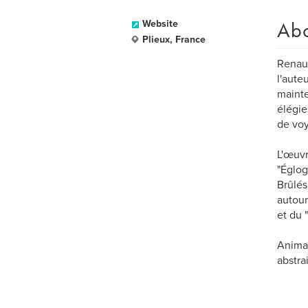
Ab
Website
Plieux, France
Renaud
l'aute
mainte
élégies
de voy
L'œuvr
"Églog
Brûlés
autour
et du 
Animat
abstra