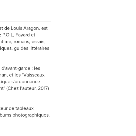
t de Louis Aragon, est
 P.O.L, Fayard et
ntime, romans, essais,
tiques, guides littéraires
 d'avant-garde : les
n, et les "Vaisseaux
itique s'ordonnance
" (Chez l'auteur, 2017)
teur de tableaux
'albums photographiques.