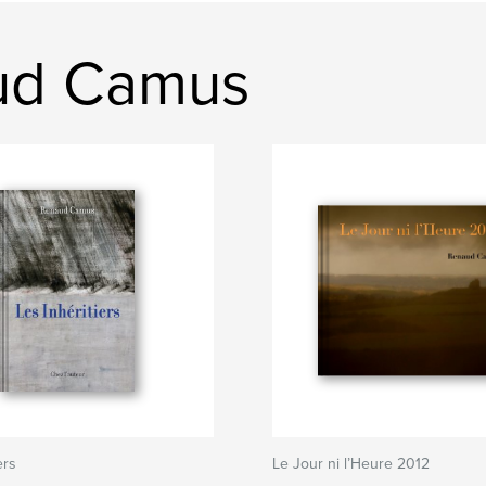
ud Camus
ers
Le Jour ni l’Heure 2012