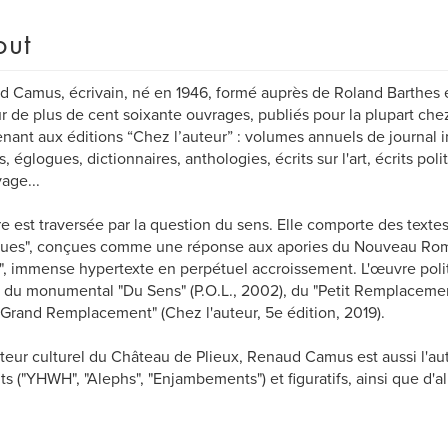
out
 Camus, écrivain, né en 1946, formé auprès de Roland Barthes e
ur de plus de cent soixante ouvrages, publiés pour la plupart chez
nant aux éditions “Chez l’auteur” : volumes annuels de journal i
, églogues, dictionnaires, anthologies, écrits sur l'art, écrits poli
age...
e est traversée par la question du sens. Elle comporte des textes
ues", conçues comme une réponse aux apories du Nouveau Roma
", immense hypertexte en perpétuel accroissement. L'œuvre pol
 du monumental "Du Sens" (P.O.L., 2002), du "Petit Remplacement
"Grand Remplacement" (Chez l'auteur, 5e édition, 2019).
eur culturel du Château de Plieux, Renaud Camus est aussi l'au
its ("YHWH", "Alephs", "Enjambements") et figuratifs, ainsi que d