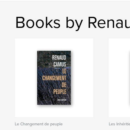
Books by Rena
Le Changement de peuple
Les Inhériti