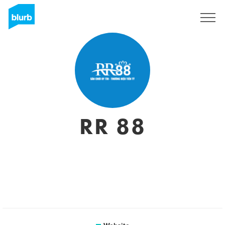
Sign Up
RR 88