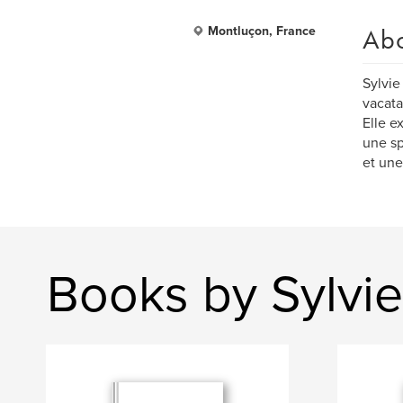
Ab
Montluçon, France
Sylvie
vacata
Elle e
une sp
et une
Books by Sylvi