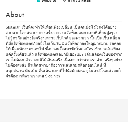
Website
คาสิโน สล็อต
About
Slot.in.th เว็บที่จะทำให้เพื่อนพ้องเปลี่ยน เป็นคนมั่งมี มั่งคั่งได้อย่าง
ง่ายดายโดยสหายๆบางครั้งอาจจะแจ๊คพ็อตแตก แบบที่เพื่อนฝูงๆจะ
ไม่รู้ตัวกันอย่างยิ่งจริงๆเพราะเว็ปไวต์ของพวกเรา นั้นเป็นเว็บ สล็อต
ที่มีแจ๊คพ็อตแตกกัยอปิ้งไม่เว้นวัน มีแจ๊คพ็อตกองใหญ่มากมาย รอคอย
ให้เพื่อนพ้องๆมาเอาไป ซึ่งบางครั้งสมาชิกใหม่สมัครเข้ามาเล่นเพียง
แค่ครั้งเดียวแล้ว แจ๊คพ็อตแตกเลยก็มีเยอะแยะ เล่นสล็อตเว็บของพวก
เราไม่ต้องกลัวว่าจะมิได้เงินนจริง เนื่องจากว่าพวกเราจ่าย จริงๆอย่าง
ไม่ต้องสงสัย ถ้าเกิดสหายๆต้องการเล่นเกมสล็อตออนไลน์ ที่
สนุกสนาน ตื่นเต้น ตื่นเต้น แบบที่ไปนั่งพักผ่อนอยู่ในคาสิโนแล้วละก็
จำต้องมาที่พวกเราเลย Slot.in.th