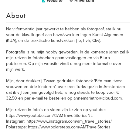
Website
Hilversum
About
Na vijfentwintig jaar gewerkt te hebben als fotograaf, sta ik nu
voor de klas. Ik geef aan havo/vwo leerlingen Kunst Algemeen
(KUA), en de praktische kunstvakken (Te, hvh, Ckv).
Fotografie is nu mijn hobby geworden. In de komende jaren zal ik
mijn reizen in fotoboeken gaan vastleggen en via Blurb
publiceren. Op mijn website vindt u nog meer informatie over
mijn werk.
Mijn, door drukkerij Zwaan gedrukte- fotoboek 'Eén man, twee
vrouwen en drie kinderen', over een Turks gezin in Amsterdam
dat ik vijftien jaar gevolgd heb, is nog steeds te koop voor €
32,50 en per e-mail te bestellen op annemarietro@icloud.com.
Mijn reizen in foto's en video zijn te zien op youtube:
https://www.youtube.com/@AMTravelStoriesNL
Instagram: https://www.instagram.com/am_travel_stories/
Polarsteps: https://www.polarsteps.com/AMTravelStories