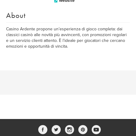
Website
About
Casino Ardente propone un’esperienza di gioco completa: dai
classici casinò alle novità più avvincenti, con promozioni regolari
e un servizio clienti attento. È l’ideale per giocatori che cercano
emozioni e opportunità di vincita.