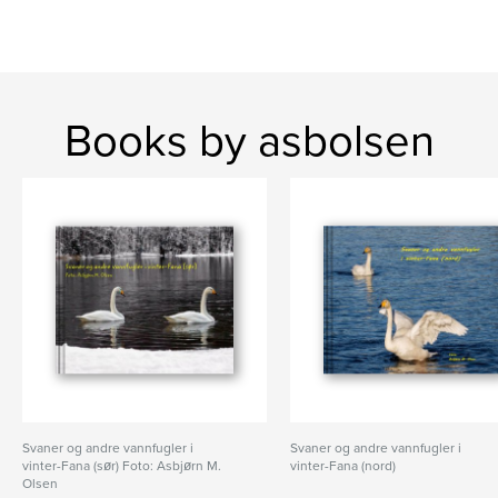
Books by asbolsen
Svaner og andre vannfugler i
Svaner og andre vannfugler i
vinter-Fana (sør) Foto: Asbjørn M.
vinter-Fana (nord)
Olsen