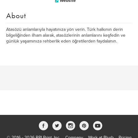
Website
About
Atasözü anlamlarıyla hayatınıza yön verin. Türk halkının derin
bilgeliğinden ilham alarak, atasözlerinin anlamlarını keşfedin ve
günlük yaşamınıza rehberlik eden öğretilerden faydalanın.
© 2016 - 2026 RPI Print, Inc.
Company
Work at Blurb
Pricing