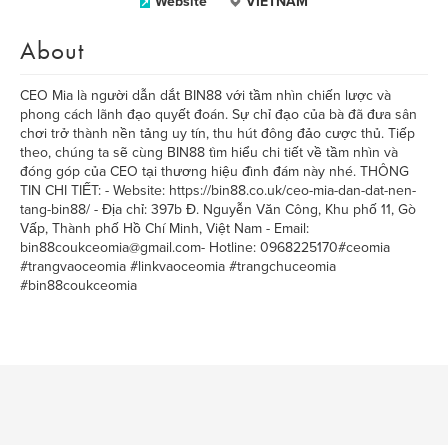
Website
VIETNAM
About
CEO Mia là người dẫn dắt BIN88 với tầm nhìn chiến lược và
phong cách lãnh đạo quyết đoán. Sự chỉ đạo của bà đã đưa sân
chơi trở thành nền tảng uy tín, thu hút đông đảo cược thủ. Tiếp
theo, chúng ta sẽ cùng BIN88 tìm hiểu chi tiết về tầm nhìn và
đóng góp của CEO tại thương hiệu đình đám này nhé. THÔNG
TIN CHI TIẾT: - Website: https://bin88.co.uk/ceo-mia-dan-dat-nen-
tang-bin88/ - Địa chỉ: 397b Đ. Nguyễn Văn Công, Khu phố 11, Gò
Vấp, Thành phố Hồ Chí Minh, Việt Nam - Email:
bin88coukceomia@gmail.com- Hotline: 0968225170#ceomia
#trangvaoceomia #linkvaoceomia #trangchuceomia
#bin88coukceomia