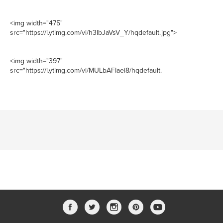
<img width="475"
src="https://i.ytimg.com/vi/h3IbJaVsV_Y/hqdefault.jpg">
<img width="397"
src="https://i.ytimg.com/vi/MULbAFIaei8/hqdefault.