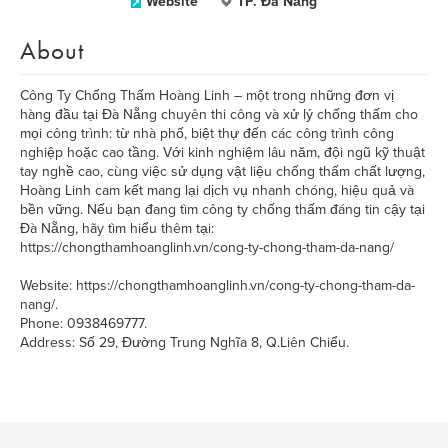
Website
TP. Đà Nẵng
About
Công Ty Chống Thấm Hoàng Linh – một trong những đơn vị
hàng đầu tại Đà Nẵng chuyên thi công và xử lý chống thấm cho
mọi công trình: từ nhà phố, biệt thự đến các công trình công
nghiệp hoặc cao tầng. Với kinh nghiệm lâu năm, đội ngũ kỹ thuật
tay nghề cao, cùng việc sử dụng vật liệu chống thấm chất lượng,
Hoàng Linh cam kết mang lại dịch vụ nhanh chóng, hiệu quả và
bền vững. Nếu bạn đang tìm công ty chống thấm đáng tin cậy tại
Đà Nẵng, hãy tìm hiểu thêm tại:
https://chongthamhoanglinh.vn/cong-ty-chong-tham-da-nang/
Website: https://chongthamhoanglinh.vn/cong-ty-chong-tham-da-
nang/.
Phone: 0938469777.
Address: Số 29, Đường Trung Nghĩa 8, Q.Liên Chiểu.