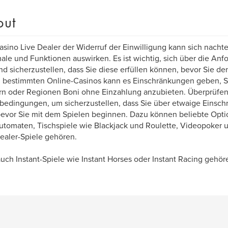
out
asino Live Dealer der Widerruf der Einwilligung kann sich nachte
le und Funktionen auswirken. Es ist wichtig, sich über die Anf
nd sicherzustellen, dass Sie diese erfüllen können, bevor Sie 
i bestimmten Online-Casinos kann es Einschränkungen geben, S
n oder Regionen Boni ohne Einzahlung anzubieten. Überprüfen
edingungen, um sicherzustellen, dass Sie über etwaige Einsch
bevor Sie mit dem Spielen beginnen. Dazu können beliebte Opt
utomaten, Tischspiele wie Blackjack und Roulette, Videopoker
ealer-Spiele gehören.
uch Instant-Spiele wie Instant Horses oder Instant Racing gehör