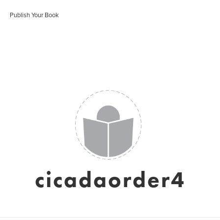
Publish Your Book
cicadaorder4