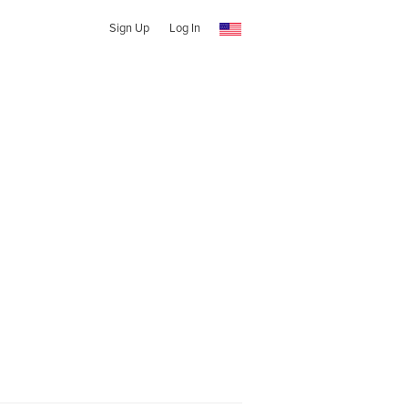
Sign Up
Log In