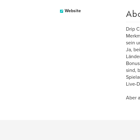
Ab
Website
Drip C
Merkma
sein u
Ja, be
Länder
Bonusb
sind, 
Spiela
Live-D
Aber a