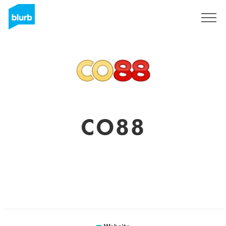
Sign Up
CO88